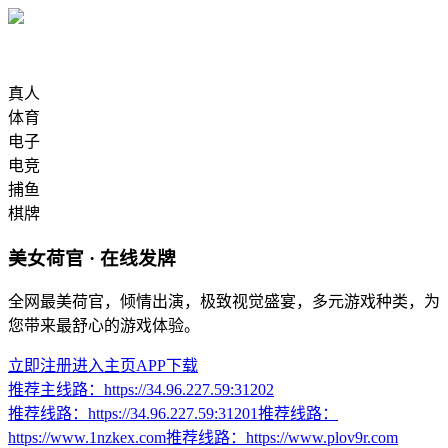
真人
体育
电子
电竞
捕鱼
棋牌
美女荷官 · 在线发牌
全网最美荷官，倾情出演，极致视觉盛宴，多元游戏种类，为
您带来最舒心的游戏体验。
立即注册
进入主页
APP下载
推荐主线路：
https://34.96.227.59:31202
推荐线路：
https://34.96.227.59:31201
推荐线路：
https://www.1nzkex.com
推荐线路：
https://www.plov9r.com