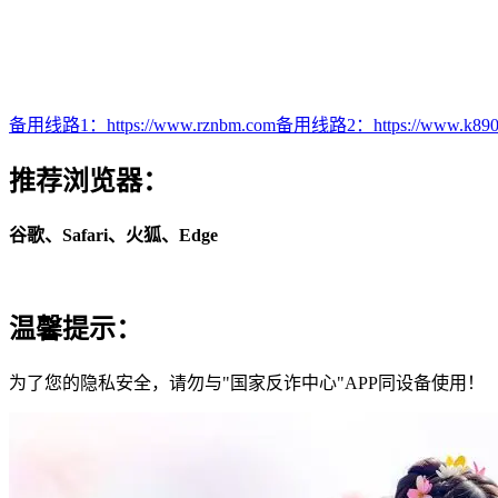
备用线路
1
：
https://www.rznbm.com
备用线路
2
：
https://www.k89
推荐浏览器：
谷歌、Safari、火狐、Edge
温馨提示：
为了您的隐私安全，请勿与"国家反诈中心"APP同设备使用！