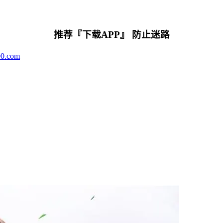
推荐『下载APP』 防止迷路
00.com