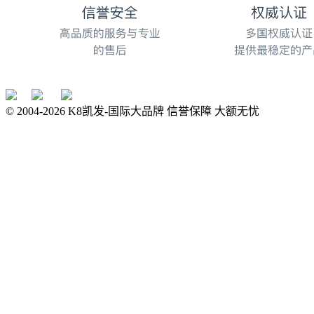
© 2004-
2026
K8凯发-国际大品牌 信誉保障 大额无忧