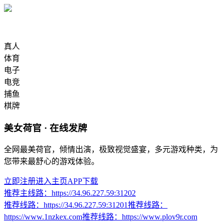
真人
体育
电子
电竞
捕鱼
棋牌
美女荷官 · 在线发牌
全网最美荷官，倾情出演，极致视觉盛宴，多元游戏种类，为
您带来最舒心的游戏体验。
立即注册
进入主页
APP下载
推荐主线路：
https://34.96.227.59:31202
推荐线路：
https://34.96.227.59:31201
推荐线路：
https://www.1nzkex.com
推荐线路：
https://www.plov9r.com