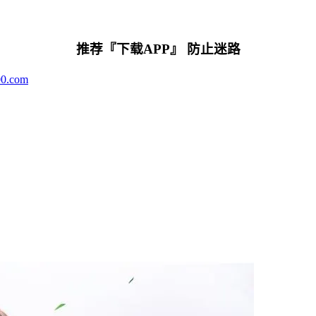
推荐『下载APP』 防止迷路
00.com