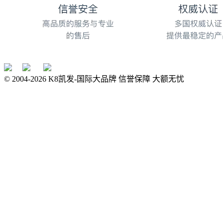
© 2004-
2026
K8凯发-国际大品牌 信誉保障 大额无忧