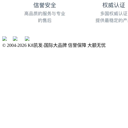
© 2004-
2026
K8凯发-国际大品牌 信誉保障 大额无忧