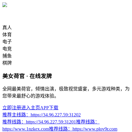
真人
体育
电子
电竞
捕鱼
棋牌
美女荷官 · 在线发牌
全网最美荷官，倾情出演，极致视觉盛宴，多元游戏种类，为
您带来最舒心的游戏体验。
立即注册
进入主页
APP下载
推荐主线路：
https://34.96.227.59:31202
推荐线路：
https://34.96.227.59:31201
推荐线路：
https://www.1nzkex.com
推荐线路：
https://www.plov9r.com