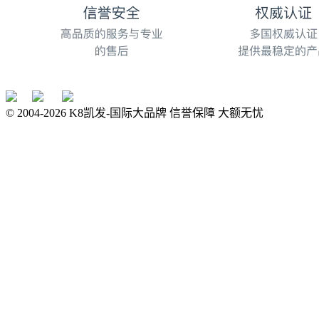
© 2004-
2026
K8凯发-国际大品牌 信誉保障 大额无忧